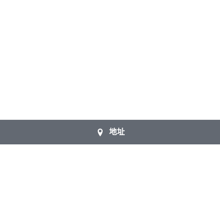
地址
About Us
Welcome to join the 