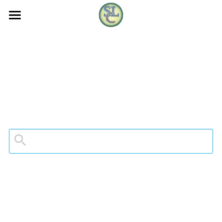
Youtube
新媒體團隊簡介
社群連結
樹林靈糧堂福音協會
好聽好看的分享
新媒體+影音團隊
樹林靈糧音創
教會兄姐活動資料
20240329週五同工晨禱 從基督的苦難 來了
解我們的苦難
超級神隊友(每日荒漠甘泉)
教會會眾活動剪影
2024樹林靈糧堂建堂走禱紀錄影片
樹林靈糧音創-仰望十架
112年度樹靈退修會(小烏來)
教會課程
2023年度
樹林靈糧音創-祝福的牽引
2023.09戶外住棚節露營
2023攜手愛無限~ 樹林靈糧堂福音行動
FB回顧活動剪影
教會課程&活動報名表單
陳心愛 從宮主變公主的見證分享
😍 分享耶穌的愛~一起領受祝福❣️
2023.05年中分享會 (田埔)
2023年度
搜索
徐長老 無耳之人
#致福益人學苑樹林靈糧堂分校 #生活花
藝課 聖誕組合盆栽😍 充滿溫暖氣氛🥰
2023年致福益人學苑
繁體中文