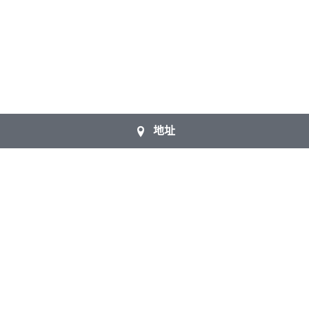
地址
About Us
Welcome to join the 
local church !