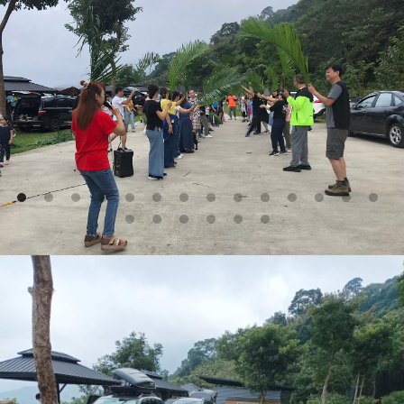
樹林靈糧音創-主禱文
2023.09 戶外住棚節露營(影片)
2023年債務解決 真有希望
繁體中文
科學與聖經創造
加入LINE 官方帳號
2023樹林地區復活節大遊行
English
【信主後最受惠的人】~林佳慧姊妹/母親節特
輯
台崇歡慶聖誕💞 充滿平安喜樂❣️ 豐盛恩
典湧流💓
【媽媽的話語帶有能力】~張雅玲姊妹母親節
特輯
活力體適能~ 文創挖呀挖~ 健康自己來~
結業餐敘~愛的分享😍
【母親的禱告】~陳韻如姊妹/母親節特輯
【從減變加的生命】~吳欣玫姊妹/母親節特輯
【信得著，就得著】~方紅哖姐妹/母親節特輯