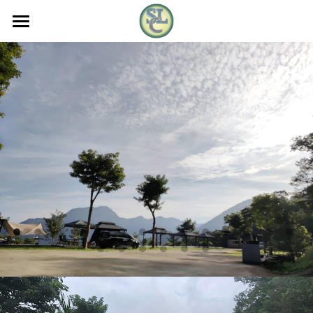
Youtube
新媒體團隊簡介
社群連結
樹林靈糧堂福音協會
好聽好看的分享
新媒體+影音團隊
樹林靈糧音創
教會兄姐活動資料
20240329週五同工晨禱 從基督的苦難 來了
解我們的苦難
超級神隊友(每日荒漠甘泉)
教會會眾活動剪影
2024樹林靈糧堂建堂走禱紀錄影片
樹林靈糧音創-仰望十架
112年度樹靈退修會(小烏來)
教會課程
2023年度
樹林靈糧音創-祝福的牽引
2023.09戶外住棚節露營
2023攜手愛無限~ 樹林靈糧堂福音行動
FB回顧活動剪影
教會課程&活動報名表單
陳心愛 從宮主變公主的見證分享
😍 分享耶穌的愛~一起領受祝福❣️
2023.05年中分享會 (田埔)
2023年度
搜索
徐長老 無耳之人
#致福益人學苑樹林靈糧堂分校 #生活花
藝課 聖誕組合盆栽😍 充滿溫暖氣氛🥰
2023年致福益人學苑
繁體中文