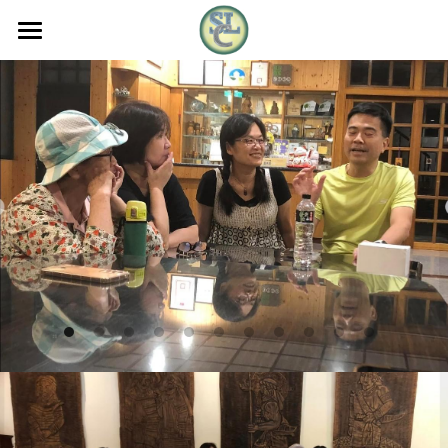
Youtube
新媒體團隊簡介
社群連結
樹林靈糧堂福音協會
好聽好看的分享
新媒體+影音團隊
樹林靈糧音創
教會兄姐活動資料
20240329週五同工晨禱 從基督的苦難 來了
解我們的苦難
超級神隊友(每日荒漠甘泉)
教會會眾活動剪影
2024樹林靈糧堂建堂走禱紀錄影片
樹林靈糧音創-仰望十架
112年度樹靈退修會(小烏來)
教會課程
2023年度
樹林靈糧音創-祝福的牽引
2023.09戶外住棚節露營
2023攜手愛無限~ 樹林靈糧堂福音行動
FB回顧活動剪影
教會課程&活動報名表單
陳心愛 從宮主變公主的見證分享
😍 分享耶穌的愛~一起領受祝福❣️
2023.05年中分享會 (田埔)
2023年度
搜索
徐長老 無耳之人
#致福益人學苑樹林靈糧堂分校 #生活花
藝課 聖誕組合盆栽😍 充滿溫暖氣氛🥰
2023年致福益人學苑
繁體中文