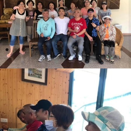
樹林靈糧音創-主禱文
2023.09 戶外住棚節露營(影片)
2023年債務解決 真有希望
繁體中文
科學與聖經創造
加入LINE 官方帳號
2023樹林地區復活節大遊行
English
【信主後最受惠的人】~林佳慧姊妹/母親節特
輯
台崇歡慶聖誕💞 充滿平安喜樂❣️ 豐盛恩
典湧流💓
【媽媽的話語帶有能力】~張雅玲姊妹母親節
特輯
活力體適能~ 文創挖呀挖~ 健康自己來~
結業餐敘~愛的分享😍
【母親的禱告】~陳韻如姊妹/母親節特輯
【從減變加的生命】~吳欣玫姊妹/母親節特輯
【信得著，就得著】~方紅哖姐妹/母親節特輯