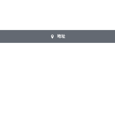
地址
About Us
Welcome to join the 
local church !